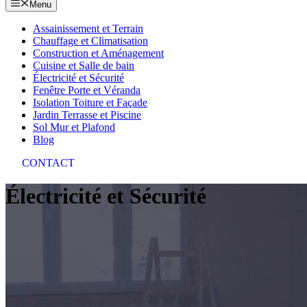
Menu
Assainissement et Terrain
Chauffage et Climatisation
Construction et Aménagement
Cuisine et Salle de bain
Électricité et Sécurité
Fenêtre Porte et Véranda
Isolation Toiture et Façade
Jardin Terrasse et Piscine
Sol Mur et Plafond
Blog
CONTACT
Électricité et Sécurité