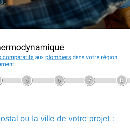
thermodynamique
s comparatifs
aux
plombiers
dans votre région.
ement.
5
6
7
8
stal ou la ville de votre projet :