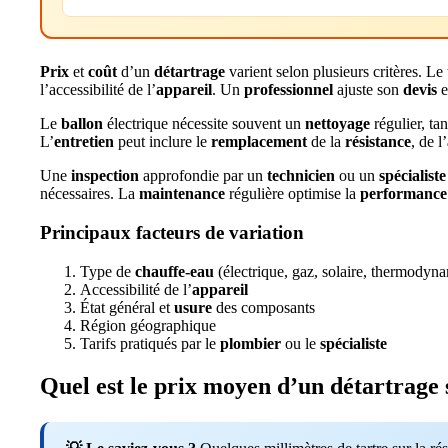
Prix
et
coût
d’un
détartrage
varient selon plusieurs critères. Le
l’accessibilité de l’
appareil
. Un
professionnel
ajuste son
devis
e
Le
ballon
électrique nécessite souvent un
nettoyage
régulier, t
L’
entretien
peut inclure le
remplacement
de la
résistance
, de l’
Une
inspection
approfondie par un
technicien
ou un
spécialiste
nécessaires. La
maintenance
régulière optimise la
performance
Principaux facteurs de variation
Type de
chauffe-eau
(électrique, gaz, solaire, thermodyn
Accessibilité de l’
appareil
État général et
usure
des composants
Région géographique
Tarifs pratiqués par le
plombier
ou le
spécialiste
Quel est le prix moyen d’un détartrage 