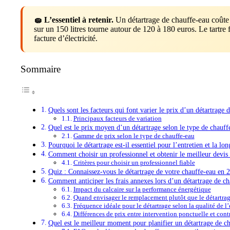
🧽 L’essentiel à retenir.
Un détartrage de chauffe-eau coûte e
sur un 150 litres tourne autour de 120 à 180 euros. Le tartre 
facture d’électricité.
Sommaire
Quels sont les facteurs qui font varier le prix d’un détartrage 
Principaux facteurs de variation
Quel est le prix moyen d’un détartrage selon le type de chauff
Gamme de prix selon le type de chauffe-eau
Pourquoi le détartrage est-il essentiel pour l’entretien et la lo
Comment choisir un professionnel et obtenir le meilleur devis
Critères pour choisir un professionnel fiable
Quiz : Connaissez-vous le détartrage de votre chauffe-eau en 
Comment anticiper les frais annexes lors d’un détartrage de c
Impact du calcaire sur la performance énergétique
Quand envisager le remplacement plutôt que le détartra
Fréquence idéale pour le détartrage selon la qualité de l
Différences de prix entre intervention ponctuelle et contr
Quel est le meilleur moment pour planifier un détartrage de c