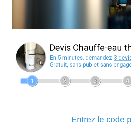
Devis Chauffe-eau 
En 5 minutes, demandez
3 devi
Gratuit, sans pub et sans engag
1
2
3
4
Entrez le code po