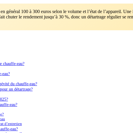
n général 100 à 300 euros selon le volume et l’état de l’appareil. Une 
fait chuter le rendement jusqu’à 30 %, donc un détartrage régulier se re
de chauffe-eau?
e-eau?
ngévité du chauffe-eau?
 pour un détartrage?
2025?
hauffe-eau?
ge?
’eau
at d’entretien
hauffe-eau?