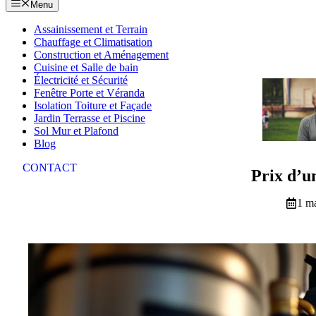
Menu
Assainissement et Terrain
Chauffage et Climatisation
Construction et Aménagement
Cuisine et Salle de bain
Électricité et Sécurité
Fenêtre Porte et Véranda
Isolation Toiture et Façade
Jardin Terrasse et Piscine
Sol Mur et Plafond
Blog
CONTACT
Prix d’u
1 m