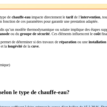
 type de
chauffe-eau
impacte directement le
tarif
de l’
intervention
, to
n fonction de ces paramètres pour garantir une prestation adaptée.
andis qu’un modèle thermodynamique ou solaire implique des étapes sup
anode
ou du
groupe de sécurité
. Ces éléments influencent le
coût
fina
permet de déterminer si des travaux de
réparation
ou une
installation
et la
longévité
de la
cuve
.
amique)
selon le type de chauffe-eau?