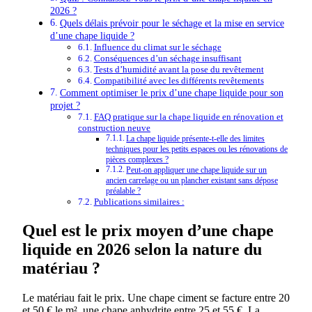
2026 ?
Quels délais prévoir pour le séchage et la mise en service
d’une chape liquide ?
Influence du climat sur le séchage
Conséquences d’un séchage insuffisant
Tests d’humidité avant la pose du revêtement
Compatibilité avec les différents revêtements
Comment optimiser le prix d’une chape liquide pour son
projet ?
FAQ pratique sur la chape liquide en rénovation et
construction neuve
La chape liquide présente-t-elle des limites
techniques pour les petits espaces ou les rénovations de
pièces complexes ?
Peut-on appliquer une chape liquide sur un
ancien carrelage ou un plancher existant sans dépose
préalable ?
Publications similaires :
Quel est le prix moyen d’une chape
liquide en 2026 selon la nature du
matériau ?
Le matériau fait le prix. Une chape ciment se facture entre 20
et 50 € le m², une chape anhydrite entre 25 et 55 €. La