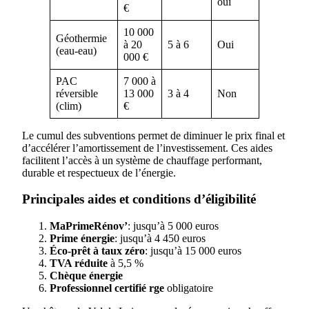
oui
€
10 000
Géothermie
à 20
5 à 6
Oui
(eau-eau)
000 €
PAC
7 000 à
réversible
13 000
3 à 4
Non
(clim)
€
Le cumul des subventions permet de diminuer le prix final et
d’accélérer l’amortissement de l’investissement. Ces aides
facilitent l’accès à un système de chauffage performant,
durable et respectueux de l’énergie.
Principales aides et conditions d’éligibilité
MaPrimeRénov’
: jusqu’à 5 000 euros
Prime énergie
: jusqu’à 4 450 euros
Éco-prêt à taux zéro
: jusqu’à 15 000 euros
TVA réduite
à 5,5 %
Chèque énergie
Professionnel certifié rge
obligatoire